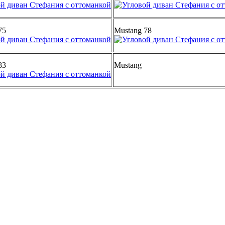
75
Mustang 78
83
Mustang