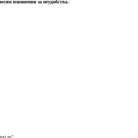
осим извинения за неудобства.
nyj.ru"